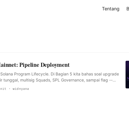
Tentang
B
ainnet: Pipeline Deployment
ri Solana Program Lifecycle. Di Bagian 5 kita bahas soal upgrade
air tunggal, multisig Squads, SPL Governance, sampai flag --
k bisa di-undo lagi. Sekarang kita mundur dikit dan liat
nit · widnyana
imana sih program kamu bergerak dari file di laptop jadi
an hidup di mainnet. Jawaban singkatnya: bukan cuma solana
. Perintah deploy itu langkah terakhir, bukan keseluruhan
ngsung lompat ke mainnet biasanya nyadarinya pas upload
 jam 3 pagi, atau pas CPI yang sempurna di lokal diam-diam
ang dibutuhkan ternyata nggak pernah ada di mainnet. ...