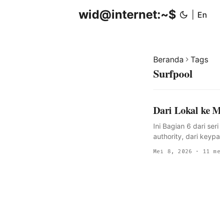
wid@internet:~$
|
En
Beranda
Tags
Surfpool
Dari Lokal ke M
Ini Bagian 6 dari se
authority, dari keyp
final yang udah ngga
Mei 8, 2026
· 11 me
gambaran besarnya: g
bytecode yang bener
program deploy doang
proses. Dev yang la
buffer parsial macet
gagal karena akun y