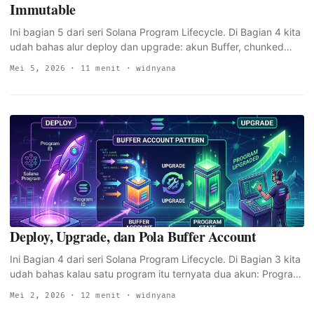
Immutable
Ini bagian 5 dari seri Solana Program Lifecycle. Di Bagian 4 kita
udah bahas alur deploy dan upgrade: akun Buffer, chunked
writes, dan langkah aktivasi yang nyalin bytecode ke akun
Mei 5, 2026
· 11 menit · widnyana
ProgramData. Setiap instruksi upgrade ngecek satu hal
sebelum nerusin: siapa yang boleh ngejalaninnya. Satu hal itu
adalah field upgrade_authority_address: 33 byte di akun
ProgramData yang ngontrol siapa bisa ganti bytecode program.
Tulisan ini bakal nge-track siklus hidup lengkap field itu, dari
keypair yang nge-deploy program sampe flag --final yang
irreversibel dan nulis None, ngebekuin program selamanya. ...
Deploy, Upgrade, dan Pola Buffer Account
Ini Bagian 4 dari seri Solana Program Lifecycle. Di Bagian 3 kita
udah bahas kalau satu program itu ternyata dua akun: Program
Account 36-byte yang nge-point ke ProgramData Account
Mei 2, 2026
· 12 menit · widnyana
yang nyimpen bytecode aslinya. Sekarang kita masuk ke