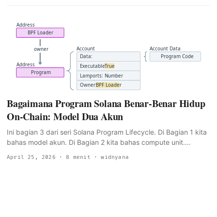
bagian yang lebih seru: gimana kedua akun itu dibikin dan
diganti. Versi singkatnya: ada akun ketiga yang ikut campur.
Akun sementara. Dia cuma ada selama deploy atau upgrade
berlangsung, dan kalau ada yang nggak beres, dia bisa
ngendon di chain nahan SOL lu sampai lu sadar dan klaim balik.
...
Bagaimana Program Solana Benar-Benar Hidup
On-Chain: Model Dua Akun
Ini bagian 3 dari seri Solana Program Lifecycle. Di Bagian 1 kita
bahas model akun. Di Bagian 2 kita bahas compute unit.
Sekarang kita masuk ke sesuatu yang jarang kepikiran sama
April 25, 2026
· 8 menit · widnyana
developer, biasanya cuma kepikiran pas sesuatu udah rusak:
gimana sih program bener-bener hidup di on-chain? Begini nih:
program Solana itu bukan satu akun. Dia dua akun. Dan
hubungan antara keduanya adalah yang bikin upgrade bisa
dilakuin tanpa merusak semua yang bergantung ke program
tersebut. ...